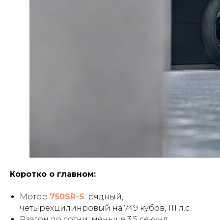
Коротко о главном:
Мотор
750SR-S
: рядный,
четырехцилинровый на 749 кубов, 111 л.с.
Разгон до сотни: меньше 3,5 секунд