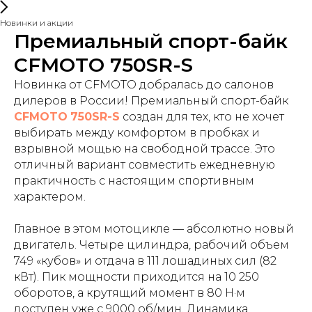
Новинки и акции
Премиальный спорт-байк
CFMOTO 750SR-S
Новинка от CFMOTO добралась до салонов
дилеров в России! Премиальный спорт-байк
CFMOTO
750SR-S
создан для тех, кто не хочет
выбирать между комфортом в пробках и
взрывной мощью на свободной трассе. Это
отличный вариант совместить ежедневную
практичность с настоящим спортивным
характером.
Главное в этом мотоцикле — абсолютно новый
двигатель. Четыре цилиндра, рабочий объем
749 «кубов» и отдача в 111 лошадиных сил (82
кВт). Пик мощности приходится на 10 250
оборотов, а крутящий момент в 80 Н·м
доступен уже с 9000 об/мин. Динамика