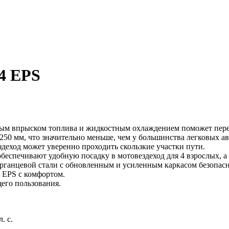
4 EPS
ным впрыском топлива и жидкостным охлаждением поможет пере
6250 мм, что значительно меньше, чем у большинства легковых 
деход может уверенно проходить скользкие участки пути.
беспечивают удобную посадку в мотовездеход для 4 взрослых, 
марганцевой стали с обновленным и усиленным каркасом безопасн
 EPS с комфортом.
его пользования.
. с.