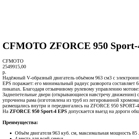
CFMOTO ZFORCE 950 Sport-
CFMOTO
2549915,00
р.
Надёжный V-образный двигатель объёмом 963 см3 с электрон
EPS поражает: его минимальный радиус разворота составляет 
пикапах. Благодаря отзывчивому рулевому управлению мотовез
Заднепетельные двери (открывающиеся навстречу движению) о
упрочнена рама (изготовлена ​​из труб из легированной хромо
размещались внутри и передвигались на ZFORCE 950 SPORT-4
На
ZFORCE 950 Sport-4 EPS
допускается выезд на дороги общ
Преимущества:
Объём двигателя 963 куб. см, максимальная мощность 85 л
4 места для всей семьи